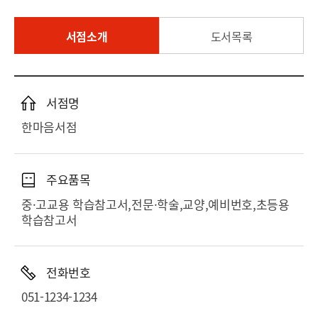
서점소개
도서목록
서점명
한마음서점
주요품목
중·고교용 학습참고서,전문·학술,교양,예비번호,초등용
학습참고서
전화번호
051-1234-1234