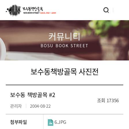
커뮤니티
BOSU BOOK STREET
보수동책방골목 사진전
보수동 책방골목 #2
조회
17356
관리자
2004-08-22
첨부파일
6.JPG