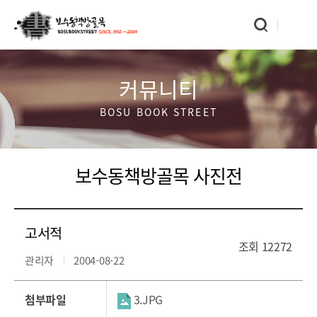
커뮤니티
BOSU BOOK STREET
보수동책방골목 사진전
고서적
조회
12272
관리자
2004-08-22
첨부파일
3.JPG