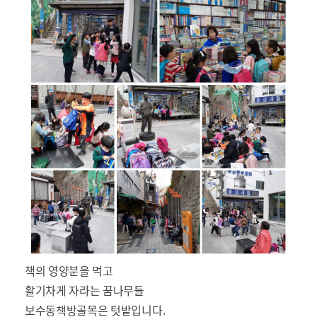
책의 영양분을 먹고
활기차게 자라는 꿈나무들
보수동책방골목은 텃밭입니다.