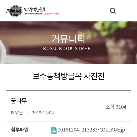
커뮤니티
BOSU BOOK STREET
보수동책방골목 사진전
꿈나무
조회
3104
허양군
2019-12-04
첨부파일
20191204_213233-COLLAGE.jp