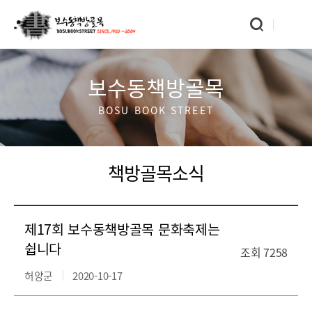
보수동책방골목
BOSU BOOK STREET
책방골목소식
제17회 보수동책방골목 문화축제는
쉽니다
조회
7258
허양군
2020-10-17