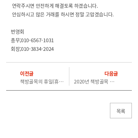
연락주시면 안전하게 해결토록 하겠습니다.
안심하시고 많은 거래를 하시면 정말 고맙겠습니다.
번영회
총무;010-6567-1031
회장;010-3834-2024
이전글
다음글
책방골목의 휴일(휴무)을 공지합니다.
2020년 책방골목 문화축제 취소
목록