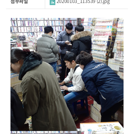
첨부파일
20200103_113539 (2).jpg