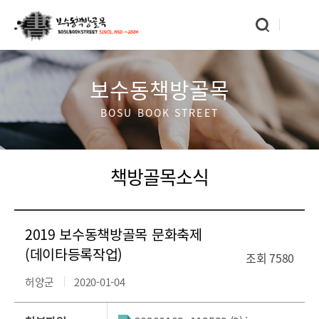
보수동책방골목
BOSU BOOK STREET
책방골목소식
2019 보수동책방골목 문화축제
(데이타등록작업)
조회
7580
허양군
2020-01-04