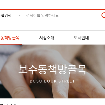
수동책방골목
서점소개
도서안내
방골목 사진자료
책방골목소식
보수동컬
보수동책방골목
BOSU BOOK STREET