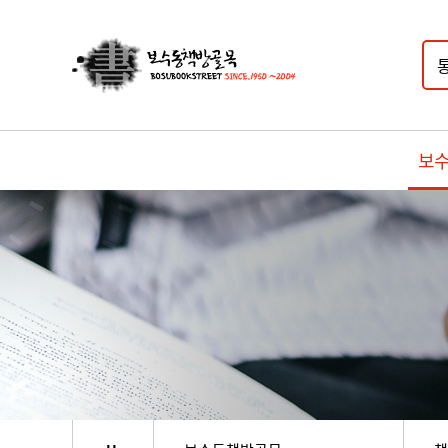
보
책방골목소개
책방골목역사
책