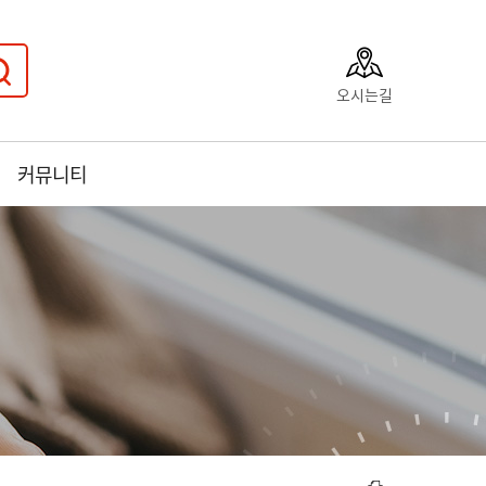
오시는길
커뮤니티
럼
보수동책방골목 사진전
문화축제