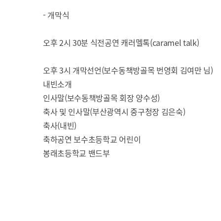
- 개막식
오후 2시 30분 식전공연 캐러멜톡(caramel talk)
오후 3시 개막선언(보수동책방골목 번영회 김여만 님)
내빈소개
인사말(보수동책방골목 회장 양수성)
축사 및 인사말(부산광역시 중구청장 김은숙)
축사(내빈)
축하공연 보수초등학교 어린이
봉래초등학교 밴드부