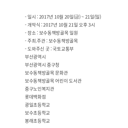
- 일시 : 2017년 10월 20일(금) ~ 21일(일)
- 개막식 : 2017년 10월 21일 오후 3시
- 장소 : 보수동책방골목 일원
- 주최.주관 : 보수동책방골목
- 도와주신 곳 : 국토교통부
부산광역시
부산광역시 중구청
보수동책방골목 문화관
보수동책방골목 어린이 도서관
중구노인복지관
롯데백화점
광일초등학교
보수초등학교
봉래초등학교