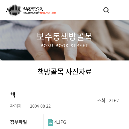
보수동책방골목
BOSU BOOK STREET
책방골목 사진자료
책
조회
12162
관리자
2004-08-22
첨부파일
4.JPG