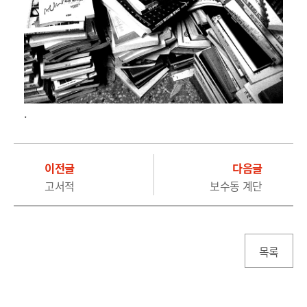
.
이전글
다음글
고서적
보수동 계단
목록