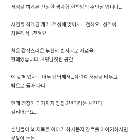
서점을 하게된 진정한 생계형 헌책방의 주인장 입니다...
서점을 하게된 계기..적성에 맞아서....전혀요...성격이
차분해서...전혀요
처음 갑작스러운 부친의 빈자리로 서점을
할때였습니다...4평남짓한 공간
에 갖혀 있자니 너무 답답해서...잠깐씩 서점을 비우고
밖으로 돌아 다니
던게 안정이 되기까지 장장 2년이라는 시간이
걸리더군요....
손님들이 책 제목을 이야기 하시든지 장르를 이야기하시면
못알아 듣는