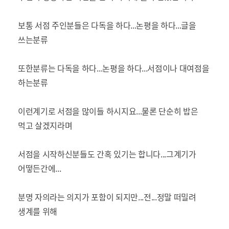
보통 서점 주인분들은 다독을 하다...논평을 하다...글을
쓰는분류
또한분류는 다독을 하다...논평을 하다...서점이나 대여점을
하는분류
이런계기로 서점을 많이들 하시지요...물론 단순히 밥은
먹고 살겠지라며
서점을 시작하신분들도 간혹 있기는 합니다...그계기가
어떻든간에...
분명 자의라는 의지가 포함이 되지만...전...정말 떠밀려
생계를 위해