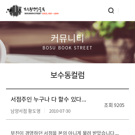
커뮤니티
BOSU BOOK STREET
보수동컬럼
서점주인 누구나 다 할수 있다...
조회
9205
남양서점 황도영
2010-07-30
부친이 경영하던 서점을 본의 아니게 물려 받았습니다....