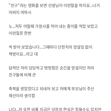
"친구"라는 영화를 보면 선생님이 이런말을 하지요...너거
아버지 머하시
노...저두 어릴때 가정사를 적어 내는 종이를 적었 보았고
이런질문 한번
씩 받아 보았습니다...그때마다 단한치의 망설임 없이
책방이요...라고 대
답하던 저의 당당하고 떳떳함은 순간을 망설이던 저의
친구들에 비해 큰
축복을 받았었다고 되네어 보고 저에게 부모님이 주신
재산이라 생각합
니다...저 또한 비록 지금은 당장의 햔실은 힘들수도 있지만