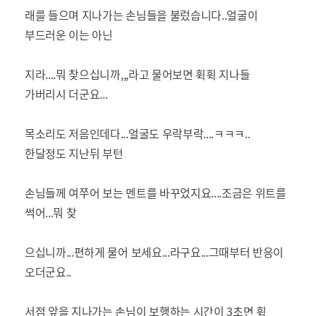
래를 들으며 지나가는 손님들을 불렀습니다..얼굴이
부드러운 이는 아닌
지라....뭐 찾으십니까,,,라고 물어보면 휙휙 지나들
가버리시 더군요...
목소리도 저음인데다...얼굴도 우락부락....ㅋㅋㅋ..
한달정도 지난뒤 부턴
손님들께 여쭈어 보는 멘트를 바꾸었지요....조금은 위트를
썩어...뭐 찾
으십니까...편하게 물어 보세요...라구요...그때부터 반응이
오더군요..
서점 앞을 지나가는 손님이 보행하는 시간이 3초면 휙